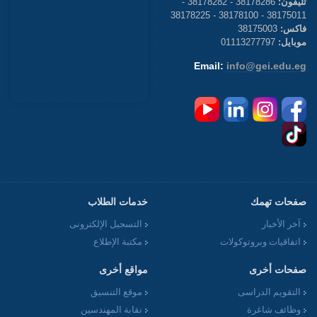
تليفون:
38178286 - 38178282 -
38175011 - 38178100 - 38178225
فاكس:
38175003
موبايل:
01113277797
Email:
info@gei.edu.eg
صفحات تهمك
خدمات الطلاب
آخر الأخبار
التسجيل الإلكترونى
اتفاقيات وبروتوكولات
مكتبة الإطلاع
صفحات أخرى
مواقع أخرى
التقويم الدراسى
موقع التنسيق
وظائف شاغرة
نقابة المهندسين