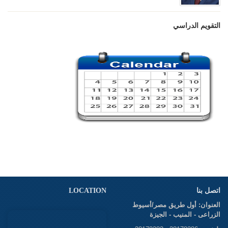
التقويم الدراسي
اتصل بنا
LOCATION
العنوان: أول طريق مصر/أسيوط
الزراعى - المنيب - الجيزة