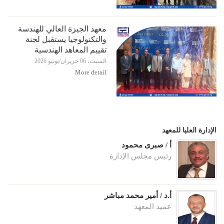
معهد الجيزة العالي للهندسة
والتكنولوجيا يستقبل لجنة
تقييم المعاهد الهندسية
السبت، 06 حزيران/يونيو 2026
More detail
الإدارة العليا للمعهد
أ / صبرى محمود
رئيس مجلس الإدارة
أ.د / أمير محمد مباشر
عميد المعهد