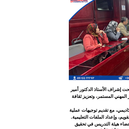
نظم المعهد ورشة عمل جديدة لأعضاء هيئة التدريس، تحت إشراف الأستاذ الدكتور أمير 
محمد مباشر – عميد المعهد – وذلك ضمن خطة التطوير المهني المستمر، وتعزيز ثقافة 
ركزت الورشة على مفاهيم ضمان الجودة والاعتماد الأكاديمي، مع تقديم توجيهات عملية 
حول كيفية دمج هذه المفاهيم في أنشطة التدريس، والتقويم، وإعداد الملفات التعليمية. 
وخلال الورشة، شدد عميد المعهد على الدور الحيوي لأعضاء هيئة التدريس في تحقيق 