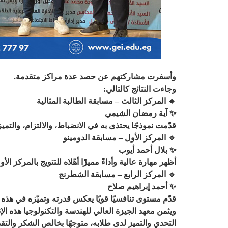
وأسفرت مشاركتهم عن حصد عدة مراكز متقدمة.
وجاءت النتائج كالتالي:
🔹 المركز الثالث – مسابقة الطالبة المثالية
✨ آية رمضان الشيمي
قدّمت نموذجًا يحتذى به في الانضباط، والالتزام، والتميز
🔹 المركز الأول – مسابقة الدومينو
✨ بلال أحمد أيوب
أظهر مهارة عالية وأداءً مميزًا أهّلاه للتتويج بالمركز الأو
🔹 المركز الرابع – مسابقة الشطرنج
✨ أحمد إبراهيم صلاح
قدّم مستوى تنافسيًا قويًا يعكس قدرته وتميّزه في هذه ا
ويثمن معهد الجيزة العالي للهندسة والتكنولوجيا هذه الإ
التحدي والتميز لدى طلابه، متوجهًا بخالص الشكر والت