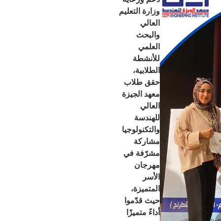
وزارة التعليم
العالي
والبحث
العلمي
للأنشطة
الطلابية،
حقق طلاب
معهد الجيزة
العالي
للهندسة
والتكنولوجيا
مشاركة
مشرّفة في
مهرجان
الأسر
المتميزة،
حيث قدّموا
أداءً متميزًا