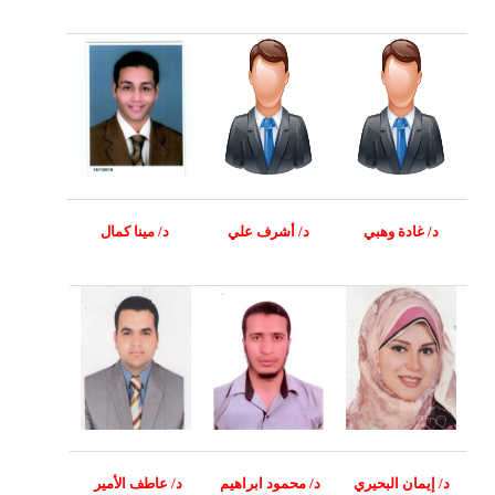
د/ غادة وهبي
د/ أشرف علي
د/ مينا كمال
د/ إيمان البحيري
د/
محمود ابراهيم
د/
عاطف الأمير