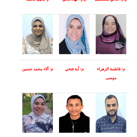
م/ فاطمة الزهراء
م/ آية فتحي
م/ آلاء محمد حسين
موسى