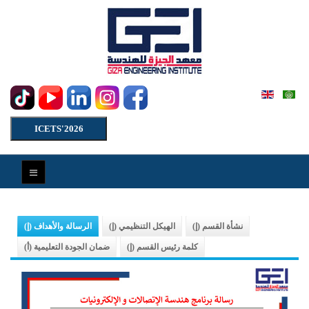
ICETS'2026
نشأة القسم (إ)
الهيكل التنظيمي (إ)
الرسالة والأهداف (إ)
كلمة رئيس القسم (إ)
ضمان الجودة التعليمية (أ)