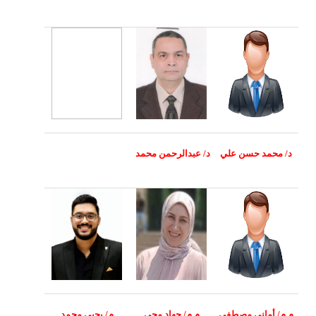
د/
محمد حسن علي
د/
عبدالرحمن محمد
م.م/ أماني مصطفى
م.م/ جهاد محي
م/ يحيى محمد